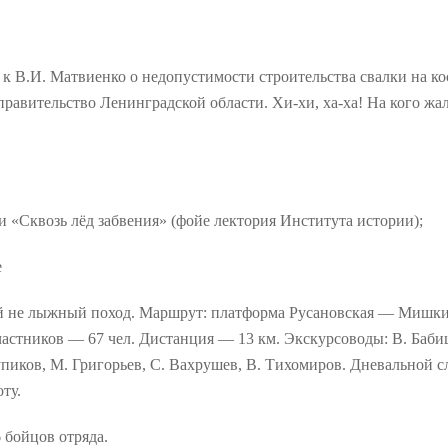
 к В.И. Матвиенко о недопустимости строительства свалки на к
правительство Ленинградской области. Хи-хи, ха-ха! На кого жа
 «Сквозь лёд забвения» (фойе лектория Института истории);
е
-й не лыжный поход. Маршрут: платформа Русановская — Миш
частников — 67 чел. Дистанция — 13 км. Экскурсоводы: В. Баби
упиков, М. Григорьев, С. Вахрушев, В. Тихомиров. Дневальной 
ту.
 бойцов отряда.