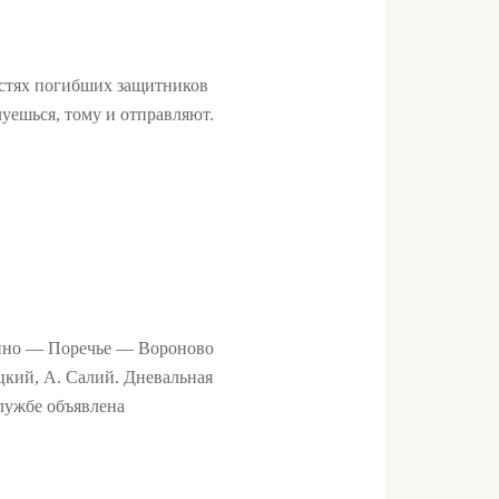
остях погибших защитников
луешься, тому и отправляют.
кино — Поречье — Вороново
цкий, А. Салий. Дневальная
службе объявлена