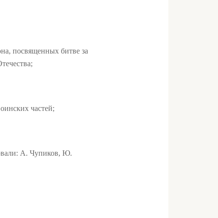
она, посвященных битве за
течества;
воинских частей;
вали: А. Чупиков, Ю.