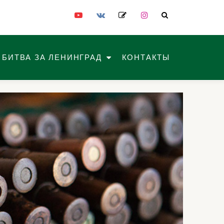
fa-
fa-
fa-
fa-
youtube-
vk
edit
instagram
play
БИТВА ЗА ЛЕНИНГРАД
КОНТАКТЫ