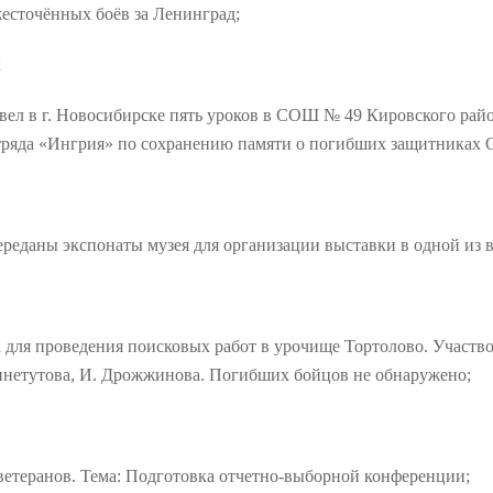
жесточённых боёв за Ленинград;
к
овел в г. Новосибирске пять уроков в СОШ № 49 Кировского рай
тряда «Ингрия» по сохранению памяти о погибших защитниках О
ереданы экспонаты музея для организации выставки в одной из 
 для проведения поисковых работ в урочище Тортолово. Участво
Синетутова, И. Дрожжинова. Погибших бойцов не обнаружено;
 ветеранов. Тема: Подготовка отчетно-выборной конференции;