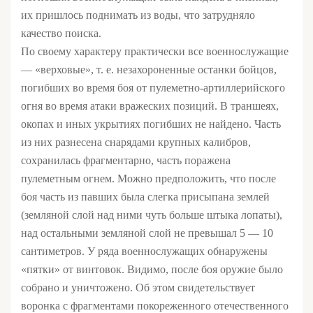
их пришлось поднимать из воды, что затрудняло
качество поиска.
По своему характеру практически все военнослужащие
— «верховые», т. е. незахороненные останки бойцов,
погибших во время боя от пулеметно-артиллерийского
огня во время атаки вражеских позиций. В траншеях,
окопах и иных укрытиях погибших не найдено. Часть
из них разнесена снарядами крупных калибров,
сохранилась фрагментарно, часть поражена
пулеметным огнем. Можно предположить, что после
боя часть из павших была слегка присыпана землей
(земляной слой над ними чуть больше штыка лопаты),
над остальными земляной слой не превышал 5 — 10
сантиметров. У ряда военнослужащих обнаружены
«пятки» от винтовок. Видимо, после боя оружие было
собрано и уничтожено. Об этом свидетельствует
воронка с фрагментами покореженного отечественного