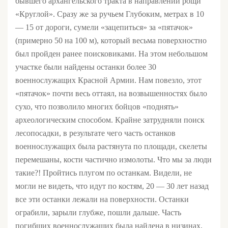
бывшего архангельского тракта в направлении рощи
«Круглой». Сразу же за ручьем Глубоким, метрах в 10
— 15 от дороги, сумели «зацепиться» за «пятачок»
(примерно 50 на 100 м), который весьма поверхностно
был пройден ранее поисковиками. На этом небольшом
участке были найдены останки более 30
военнослужащих Красной Армии. Нам повезло, этот
«пятачок» почти весь оттаял, на возвышенностях было
сухо, что позволило многих бойцов «поднять»
археологическим способом. Крайне затрудняли поиск
лесопосадки, в результате чего часть останков
военнослужащих была растянута по площади, скелеты
перемешаны, кости частично измолоты. Что мы за люди
такие?! Пройтись плугом по останкам. Видели, не
могли не видеть, что идут по костям, 20 — 30 лет назад
все эти останки лежали на поверхности. Останки
ограбили, зарыли глубже, пошли дальше. Часть
погибших военнослужащих была найдена в низинах,