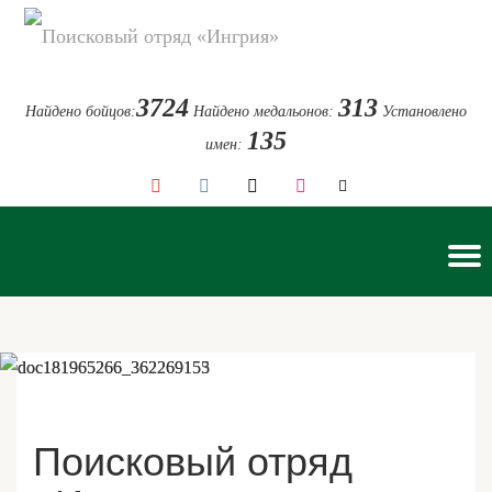
Перейти
к
3724
313
Найдено бойцов:
Найдено медальонов:
Установлено
содержимому
135
имен:
fa-
fa-
fa-
fa-
youtube-
vk
edit
instagram
play
П
С
н
Поисковый отряд